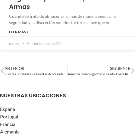
Armas
Cuando se trata de almacenar armas de manera segura, la
seguridad y la discreción son dos factores clave que no
LEER MÁS »
usr-arc
9 de diciembre de 2024
ANTERIOR
SIGUIENTE
Puertas Blindadas vs. Puertas Acorazadas: ¿Cuál es la Mejor Opción para tu Seguridad?
Armeros Homologados de Grado 1 para Rifles y Escopetas
NUESTRAS UBICACIONES
España
Portugal
Francia
Alemania