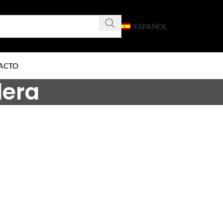
ESPAÑOL
ACTO
dera