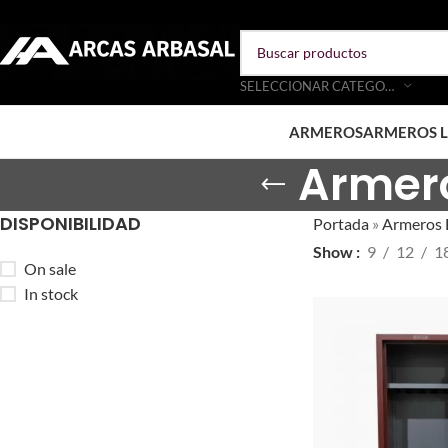
SELECCIONAR CATEGORÍA
ARMEROS
ARMEROS L
Armer
DISPONIBILIDAD
Portada
»
Armeros E
Show
9
12
1
On sale
In stock