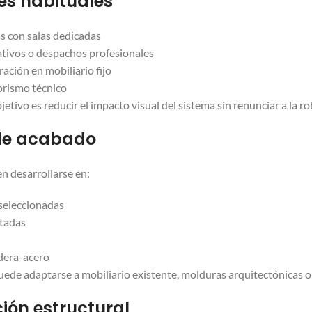
es habituales
s con salas dedicadas
ativos o despachos profesionales
ación en mobiliario fijo
orismo técnico
bjetivo es reducir el impacto visual del sistema sin renunciar a la r
de acabado
n desarrollarse en:
seleccionadas
atadas
era-acero
puede adaptarse a mobiliario existente, molduras arquitectónicas 
ión estructural