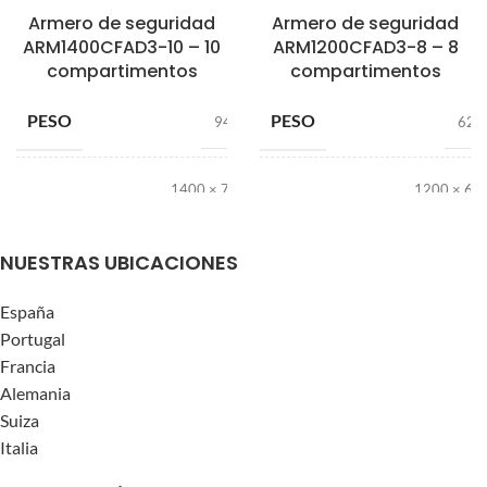
Armero de seguridad
Armero de seguridad
ARM1400CFAD3-10 – 10
ARM1200CFAD3-8 – 8
compartimentos
compartimentos
PESO
PESO
940 kg
620
1400 × 700 ×
1200 × 66
DIMENSIONES
DIMENSIONES
610 mm
510 
NUESTRAS UBICACIONES
Mecánica
Me
,
España
Digital
COMBINACIONES
COMBINACIONES
,
Portugal
Digital +
Di
Francia
Horario
H
Alemania
Suiza
Grado
GRADO DE RESISTENCIA
GRADO DE RESISTENCIA
Italia
3