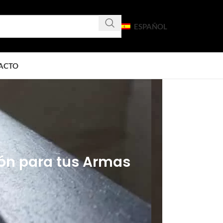
ESPAÑOL
ACTO
ón para tus Armas