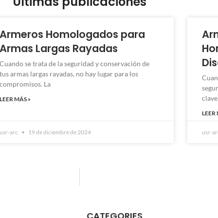
Últimas publicaciones
Armeros Homologados para
Ar
Armas Largas Rayadas
Ho
Di
Cuando se trata de la seguridad y conservación de
tus armas largas rayadas, no hay lugar para los
Cuan
compromisos. La
segur
clave
LEER MÁS »
LEER 
usr-arc
19 de diciembre de 2024
usr-a
CATEGORIES