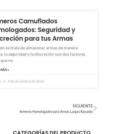
meros Camuflados
mologados: Seguridad y
screción para tus Armas
do se trata de almacenar armas de manera
a, la seguridad y la discreción son dos factores
 que no
MÁS »
rc
9 de diciembre de 2024
SIGUIENTE
Armeros Homologados para Armas Largas Rayadas
CATEGORÍAS DEL PRODUCTO